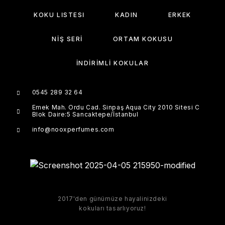
KOKU LISTESI
KADIN
ERKEK
NIŞ SERI
ORTAM KOKUSU
İNDIRIMLI KOKULAR
0545 289 32 64
Emek Mah. Ordu Cad. Sinpaş Aqua City 2010 Sitesi C
Blok Daire:5 Sancaktepe/İstanbul
info@nooxperfumes.com
2017'den günümüze hayalinizdeki
kokuları tasarlıyoruz!