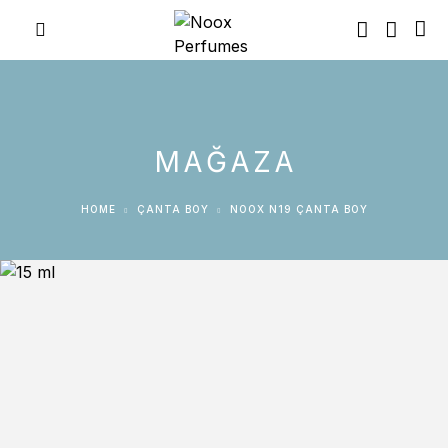
5-8 Ağustos Tarihleri
Arasında 2000TL Üzeri
Tüm Alışverişlerde %25
İndirim!
ALIŞVERİŞE BAŞLA
Havale Ödemelerine
Sepette +%10 İndirim
Daha Uygulanacak.
MAĞAZA
HOME
ÇANTA BOY
NOOX N19 ÇANTA BOY